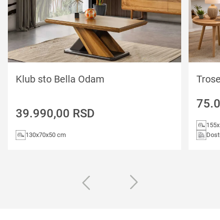
Klub sto Bella Odam
Tros
75.
39.990,00
RSD
155
130x70x50 cm
Dost