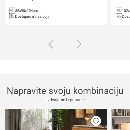
85x90x104cm
102
Dostupno u više boja
Dost
Napravite svoju kombinaciju
Izdvajamo iz ponude