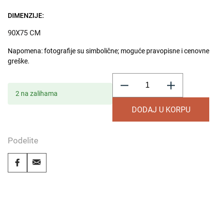
DIMENZIJE:
90X75 CM
Napomena: fotografije su simbolične; moguće pravopisne i cenovne
greške.
Fotelja
Napoli
količina
2 na zalihama
DODAJ U KORPU
Podelite