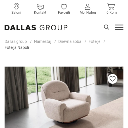
Saloni
Kontakt
Favoriti
Moj Nalog
0 Kom
Dallas group
Nameštaj
Dnevna soba
Fotelje
Fotelja Napoli