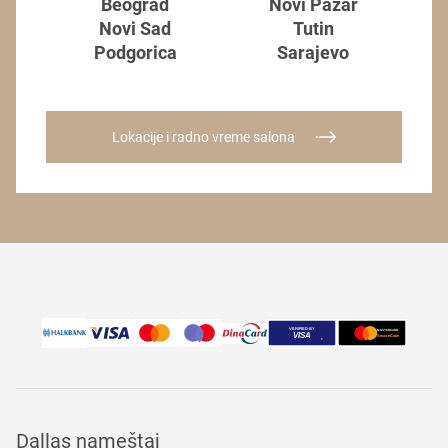
Beograd
Novi Pazar
Novi Sad
Tutin
Podgorica
Sarajevo
Lokacije i radno vreme salona
Dallas nameštaj