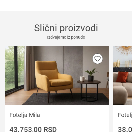
Slični proizvodi
Izdvajamo iz ponude
Fotelja Mila
Fote
43.753,00
RSD
38.