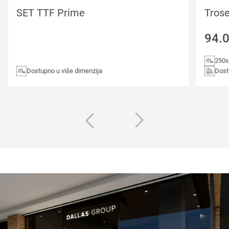
SET TTF Prime
Tros
94.
250
Dostupno u više dimenzija
Dost