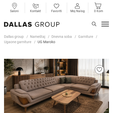
Saloni
Kontakt
Favoriti
Moj Nalog
0 Kom
Dallas group
Nameštaj
Dnevna soba
Garniture
Ugaone garniture
UG Maroko