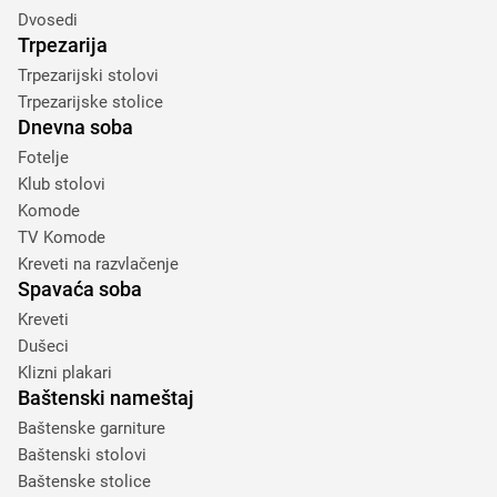
Dvosedi
Trpezarija
Trpezarijski stolovi
Trpezarijske stolice
Dnevna soba
Fotelje
Klub stolovi
Komode
TV Komode
Kreveti na razvlačenje
Spavaća soba
Kreveti
Dušeci
Klizni plakari
Baštenski nameštaj
Baštenske garniture
Baštenski stolovi
Baštenske stolice