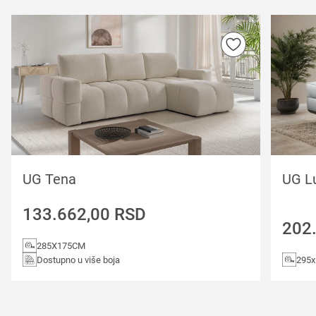
UG Tena
UG Lu
133.662,00
RSD
202
285X175CM
Dostupno u više boja
295