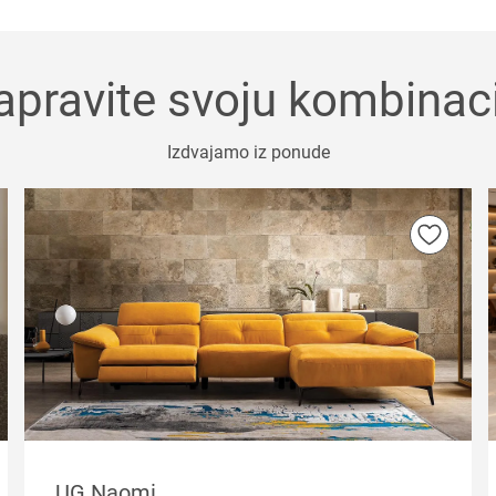
apravite svoju kombinaci
Izdvajamo iz ponude
UG Naomi