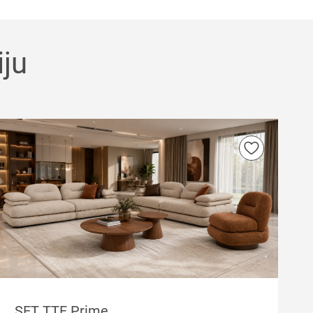
ju
SET TTF Prime