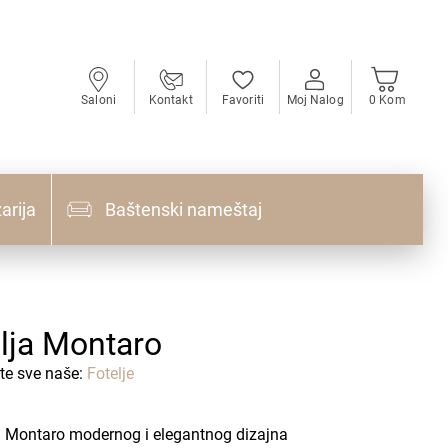
Saloni
Kontakt
Favoriti
Moj Nalog
0 Kom
arija
Baštenski nameštaj
lja Montaro
te sve naše:
Fotelje
a Montaro modernog i elegantnog dizajna