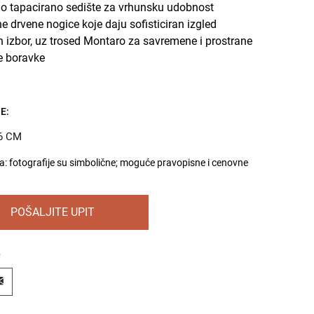
 tapacirano sedište za vrhunsku udobnost
ne drvene nogice koje daju sofisticiran izgled
n izbor, uz trosed Montaro za savremene i prostrane
e boravke
E:
6 CM
 fotografije su simbolične; moguće pravopisne i cenovne
POŠALJITE UPIT
e