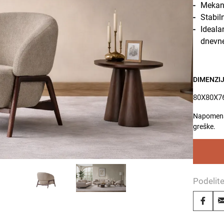
Mekano
Stabil
Ideala
dnevn
DIMENZIJ
80X80X7
Napomena:
greške.
Podelit