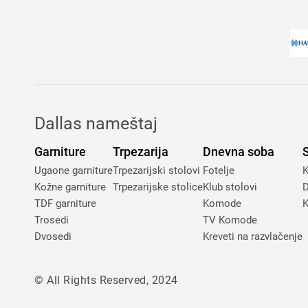
Dallas nameštaj
Garniture
Trpezarija
Dnevna soba
Ugaone garniture
Trpezarijski stolovi
Fotelje
K
Kožne garniture
Trpezarijske stolice
Klub stolovi
D
TDF garniture
Komode
K
Trosedi
TV Komode
Dvosedi
Kreveti na razvlačenje
© All Rights Reserved, 2024