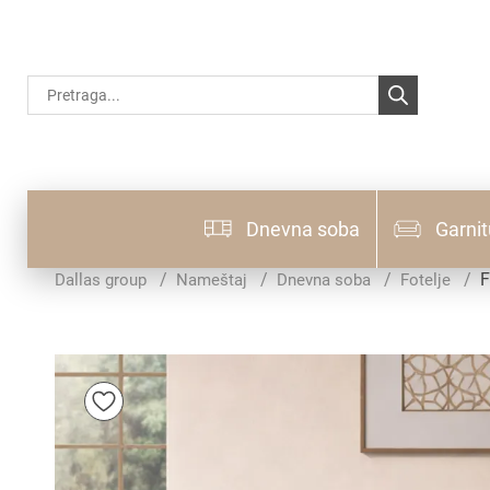
Products
search
Dnevna soba
Garnit
F
Dallas group
Nameštaj
Dnevna soba
Fotelje