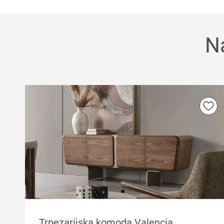
N
Trpezarijska komoda Valencia