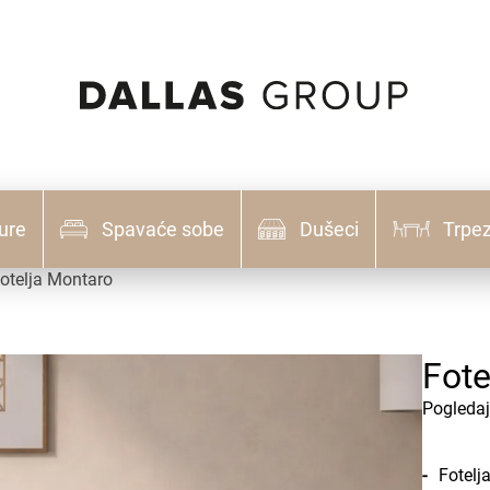
ure
Spavaće sobe
Dušeci
Trpez
otelja Montaro
Fote
Pogledaj
Fotelj