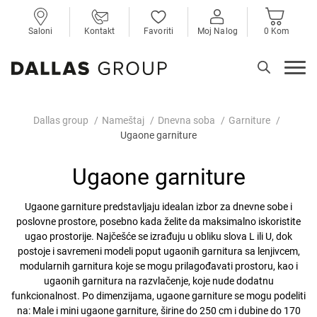
Saloni
Kontakt
Favoriti
Moj Nalog
0 Kom
Dallas group
Nameštaj
Dnevna soba
Garniture
Ugaone garniture
Ugaone garniture
Ugaone garniture predstavljaju idealan izbor za dnevne sobe i
poslovne prostore, posebno kada želite da maksimalno iskoristite
ugao prostorije. Najčešće se izrađuju u obliku slova L ili U, dok
postoje i savremeni modeli poput ugaonih garnitura sa lenjivcem,
modularnih garnitura koje se mogu prilagođavati prostoru, kao i
ugaonih garnitura na razvlačenje, koje nude dodatnu
funkcionalnost. Po dimenzijama, ugaone garniture se mogu podeliti
na: Male i mini ugaone garniture, širine do 250 cm i dubine do 170