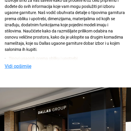
Izdvojili smo za vas savete kako da prođete kroz celu pripremu i
dođete do svih informacija koje vam mogu poslužiti pri izboru
ugaone garniture. Naš vodič obuhvata detalje o tipovima garnitura
prema obliku i upotrebi, dimenzijama, materijalima od kojih se
izrađuju, dodatnim funkcijama koje pojedini modeli imaju i
stilovima. Naučićete kako da razmišljate prilikom odabira na
osnovu veličine prostora, kako da je uklopite sa drugim komadima
nameštaja, koje su Dallas ugaone garniture dobar izbor i u kojim
salonima ih kupiti.
Tipovi ugaonih prema obliku i upotrebi
Vidi opširnije
Podela prema dimenzijama
Podela prema materijalu
Podela prema dodatnim funkcijama
Stilovi ugaonih garnitura
Kako izabrati pravu ugaonu garnituru za vaš prostor
Kako uklopiti ugaonu garnituru sa ostalim nameštajem
Zašto kupiti Dallas ugaone garniture
Najlepše ugaone garniture za vaš dom
Cene ugaonih garnitura