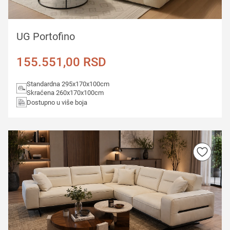
UG Portofino
155.551,00
RSD
Standardna 295x170x100cm
Skraćena 260x170x100cm
Dostupno u više boja