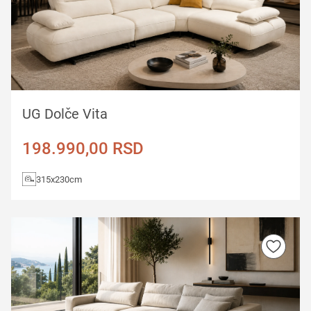
UG Dolče Vita
198.990,00
RSD
315x230cm