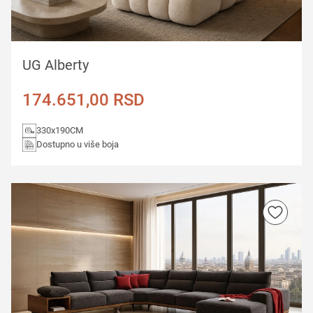
UG Alberty
174.651,00
RSD
330x190CM
Dostupno u više boja