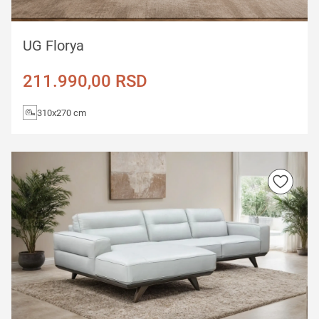
UG Florya
211.990,00
RSD
310x270 cm