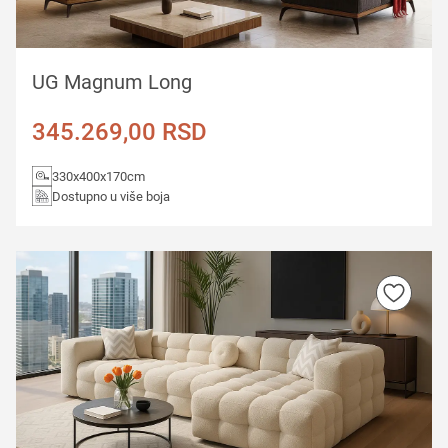
UG Magnum Long
345.269,00
RSD
330x400x170cm
Dostupno u više boja