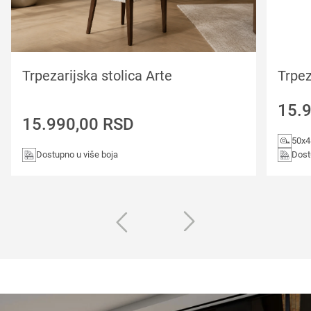
Trpezarijska stolica Arte
Trpez
15.
15.990,00
RSD
50x4
Dostupno u više boja
Dost