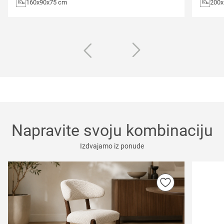
160x90x75 cm
200x
Napravite svoju kombinaciju
Izdvajamo iz ponude