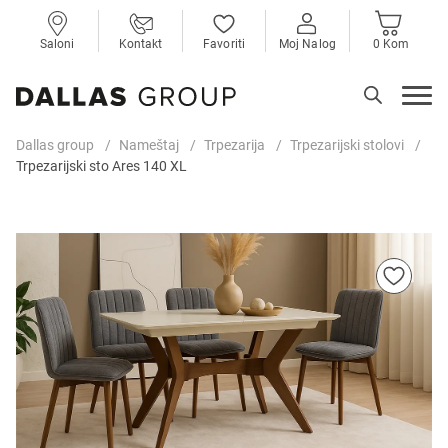
Saloni
Kontakt
Favoriti
Moj Nalog
0 Kom
Dallas group
Nameštaj
Trpezarija
Trpezarijski stolovi
Trpezarijski sto Ares 140 XL