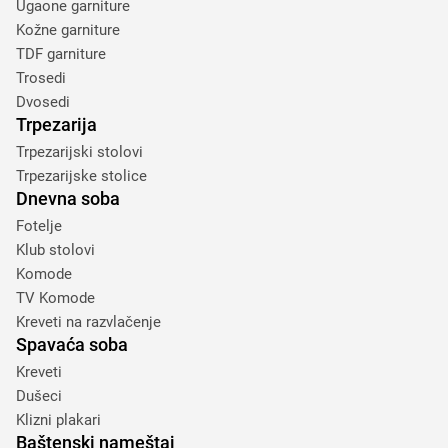
Ugaone garniture
Kožne garniture
TDF garniture
Trosedi
Dvosedi
Trpezarija
Trpezarijski stolovi
Trpezarijske stolice
Dnevna soba
Fotelje
Klub stolovi
Komode
TV Komode
Kreveti na razvlačenje
Spavaća soba
Kreveti
Dušeci
Klizni plakari
Baštenski nameštaj