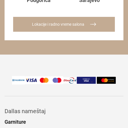
Podgorica
Sarajevo
Lokacije i radno vreme salona
Dallas nameštaj
Garniture