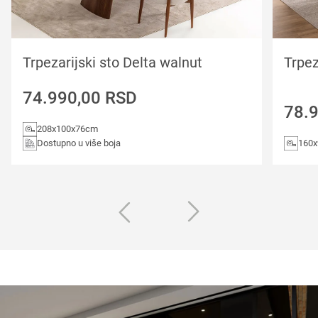
Trpezarijski sto Delta walnut
Trpez
74.990,00
RSD
78.
208x100x76cm
Dostupno u više boja
160x