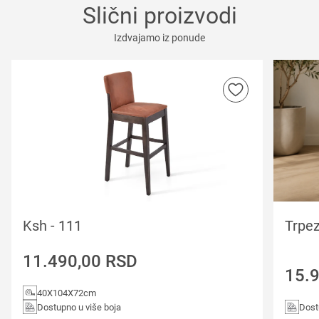
Slični proizvodi
Izdvajamo iz ponude
Ksh - 111
Trpez
11.490,00
RSD
15.
40X104X72cm
Dostupno u više boja
Dost