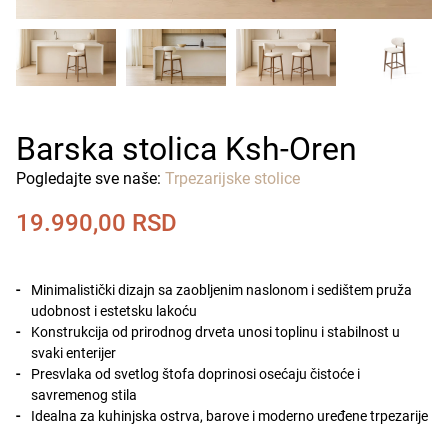
Barska stolica Ksh-Oren
Pogledajte sve naše:
Trpezarijske stolice
19.990,00
RSD
Minimalistički dizajn sa zaobljenim naslonom i sedištem pruža
udobnost i estetsku lakoću
Konstrukcija od prirodnog drveta unosi toplinu i stabilnost u
svaki enterijer
Presvlaka od svetlog štofa doprinosi osećaju čistoće i
savremenog stila
Idealna za kuhinjska ostrva, barove i moderno uređene trpezarije