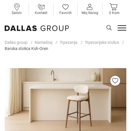
Saloni
Kontakt
Favoriti
Moj Nalog
0 Kom
Dallas group
Nameštaj
Trpezarija
Trpezarijske stolice
Barska stolica Ksh-Oren