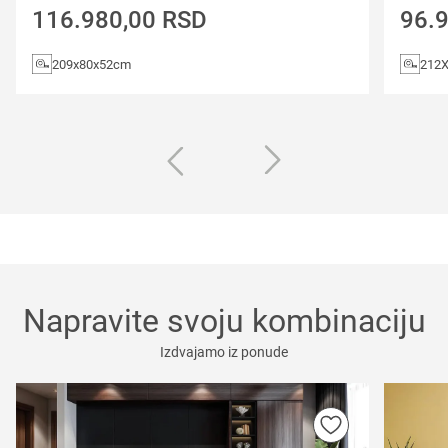
116.980,00
RSD
96.
209x80x52cm
212
Napravite svoju kombinaciju
Izdvajamo iz ponude