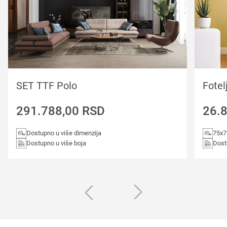
SET TTF Polo
Fotel
291.788,00
RSD
26.
Dostupno u više dimenzija
75x
Dostupno u više boja
Dost