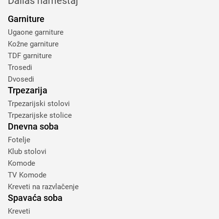
Dallas nameštaj
Garniture
Ugaone garniture
Kožne garniture
TDF garniture
Trosedi
Dvosedi
Trpezarija
Trpezarijski stolovi
Trpezarijske stolice
Dnevna soba
Fotelje
Klub stolovi
Komode
TV Komode
Kreveti na razvlačenje
Spavaća soba
Kreveti