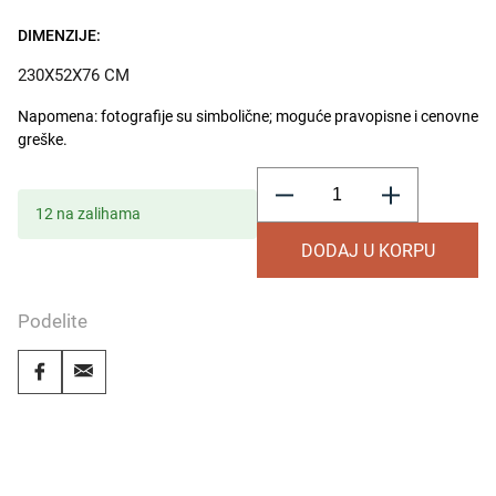
DIMENZIJE:
230X52X76 CM
Napomena: fotografije su simbolične; moguće pravopisne i cenovne
greške.
Trpezarijska
komoda
Marina
12 na zalihama
količina
DODAJ U KORPU
Podelite