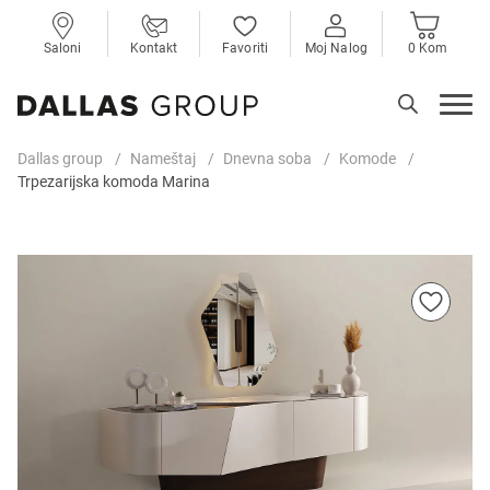
Saloni
Kontakt
Favoriti
Moj Nalog
0 Kom
Dallas group
Nameštaj
Dnevna soba
Komode
Trpezarijska komoda Marina