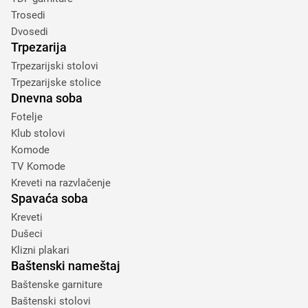
Trosedi
Dvosedi
Trpezarija
Trpezarijski stolovi
Trpezarijske stolice
Dnevna soba
Fotelje
Klub stolovi
Komode
TV Komode
Kreveti na razvlačenje
Spavaća soba
Kreveti
Dušeci
Klizni plakari
Baštenski nameštaj
Baštenske garniture
Baštenski stolovi