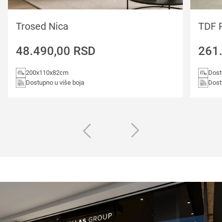
Trosed Nica
TDF 
48.490,00
RSD
261
200x110x82cm
Dost
Dostupno u više boja
Dost