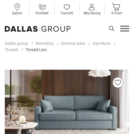
Saloni
Kontakt
Favoriti
Moj Nalog
0 Kom
Dallas group
Nameštaj
Dnevna soba
Garniture
Trosedi
Trosed Linc