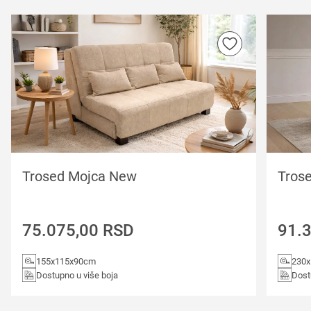
Trosed Mojca New
Trose
75.075,00
RSD
91.
155x115x90cm
230
Dostupno u više boja
Dost