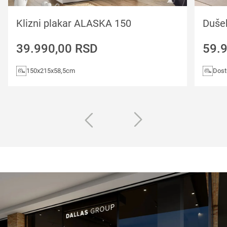
Klizni plakar ALASKA 150
Duše
39.990,00
RSD
59.
150x215x58,5cm
Dost