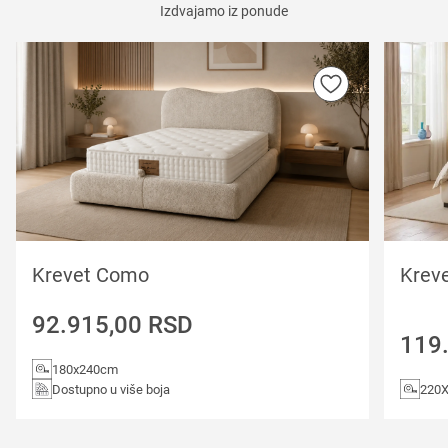
Izdvajamo iz ponude
Krevet Como
Krev
92.915,00
RSD
119
180x240cm
Dostupno u više boja
220