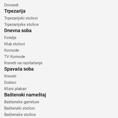
Dvosedi
Trpezarija
Trpezarijski stolovi
Trpezarijske stolice
Dnevna soba
Fotelje
Klub stolovi
Komode
TV Komode
Kreveti na razvlačenje
Spavaća soba
Kreveti
Dušeci
Klizni plakari
Baštenski nameštaj
Baštenske garniture
Baštenski stolovi
Baštenske stolice