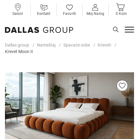
Saloni
Kontakt
Favoriti
Moj Nalog
0 Kom
Dallas group
Nameštaj
Spavaće sobe
Kreveti
Krevet Moon II