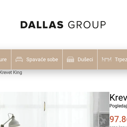
ure
Spavaće sobe
Dušeci
Trpez
Krevet King
Krev
Pogledaj
97.