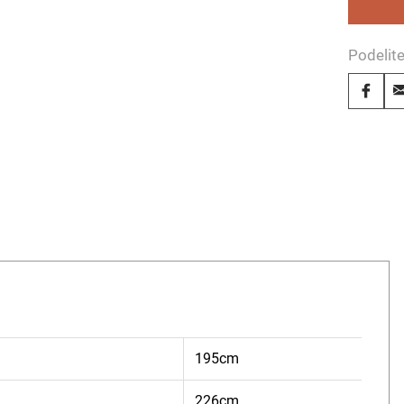
Podelit
195cm
226cm