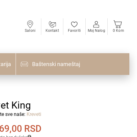
Saloni
Kontakt
Favoriti
Moj Nalog
0 Kom
arija
Baštenski nameštaj
et King
te sve naše:
Kreveti
869,00
RSD