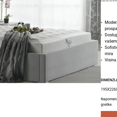
cena krev
Modera
prospa
Dostup
vašem s
Sofist
mira
Visina
DIMENZIJ
195X226
Napomena:
greške.