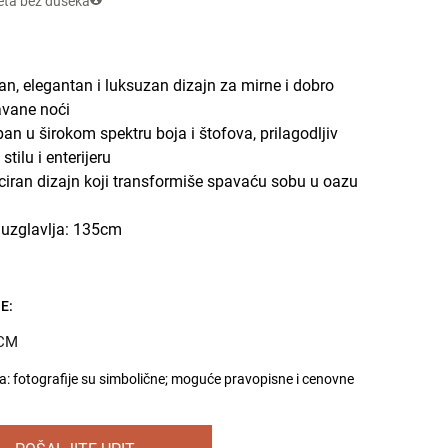
eta bez dušeka
n, elegantan i luksuzan dizajn za mirne i dobro
vane noći
an u širokom spektru boja i štofova, prilagodljiv
tilu i enterijeru
iciran dizajn koji transformiše spavaću sobu u oazu
 uzglavlja: 135cm
E:
CM
 fotografije su simbolične; moguće pravopisne i cenovne