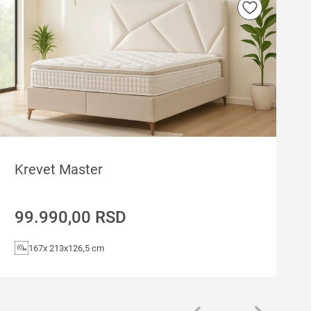
Krevet Master
99.990,00
RSD
167x 213x126,5 cm