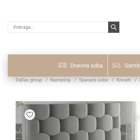
Products
search
Dnevna soba
Garnit
Dallas group
Nameštaj
Spavaće sobe
Kreveti