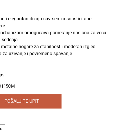
n i elegantan dizajn savršen za sofisticirane
ere
 mehanizam omogućava pomeranje naslona za veću
 sedenja
 metalne nogare za stabilnost i moderan izgled
a za uživanje i povremeno spavanje
E:
X115CM
POŠALJITE UPIT
e