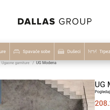
ure
Spavaće sobe
Dušeci
Trpez
UG Modena
Ugaone garniture
UG 
Pogledaj
208