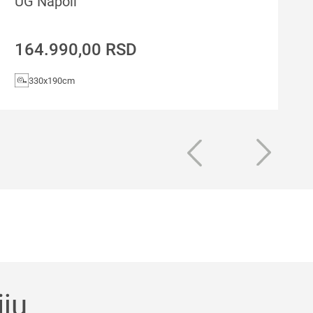
UG Napoli
164.990,00
RSD
330x190cm
ju