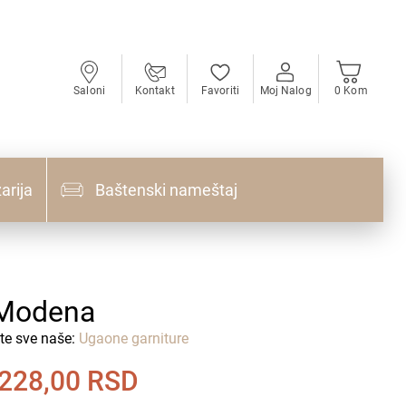
Saloni
Kontakt
Favoriti
Moj Nalog
0 Kom
arija
Baštenski nameštaj
Modena
te sve naše:
Ugaone garniture
.228,00
RSD