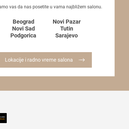
amo vas da nas posetite u vama najbližem salonu.
Beograd
Novi Pazar
Novi Sad
Tutin
Podgorica
Sarajevo
Lokacije i radno vreme salona