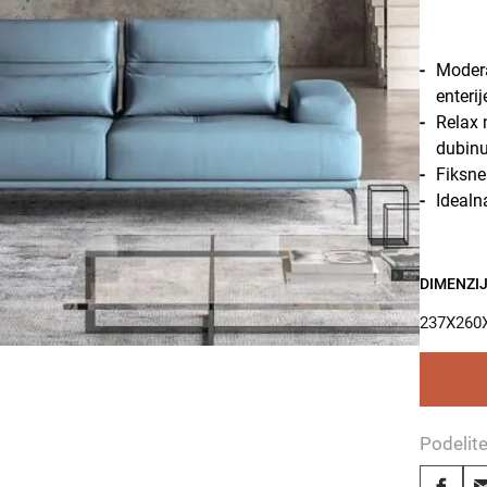
Modera
enterij
Relax
dubinu
Fiksne
Idealn
DIMENZIJ
237X260
Podelit