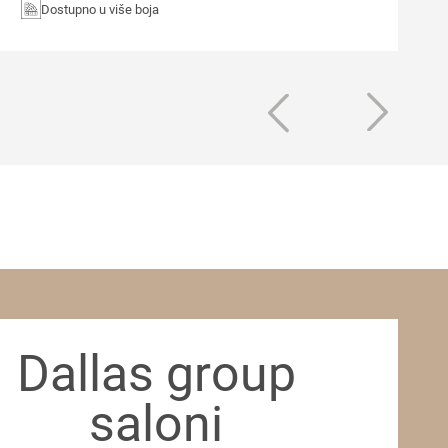
Dostupno u više boja
Dallas group
saloni