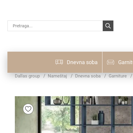
Products
search
Dnevna soba
Garnit
Dallas group
Nameštaj
Dnevna soba
Garniture