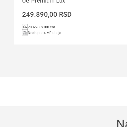
UG Premium Lux
249.890,00
RSD
280x280x100 cm
Dostupno u više boja
N