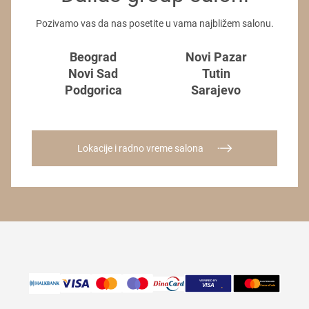
Pozivamo vas da nas posetite u vama najbližem salonu.
Beograd
Novi Pazar
Novi Sad
Tutin
Podgorica
Sarajevo
Lokacije i radno vreme salona