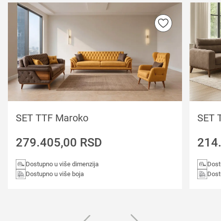
SET TTF Maroko
SET 
279.405,00
RSD
214
Dostupno u više dimenzija
Dost
Dostupno u više boja
Dost