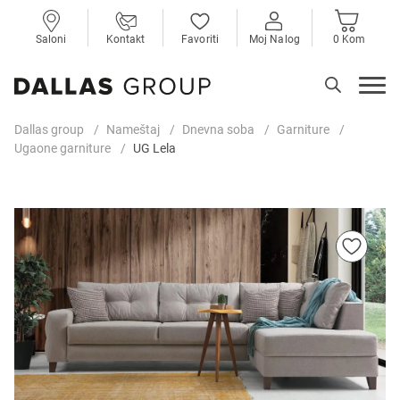
Saloni
Kontakt
Favoriti
Moj Nalog
0 Kom
Dallas group
Nameštaj
Dnevna soba
Garniture
Ugaone garniture
UG Lela