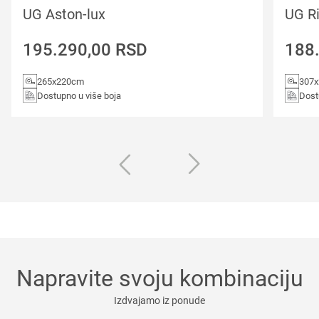
UG Aston-lux
UG Ri
195.290,00
RSD
188
265x220cm
307
Dostupno u više boja
Dost
Napravite svoju kombinaciju
Izdvajamo iz ponude