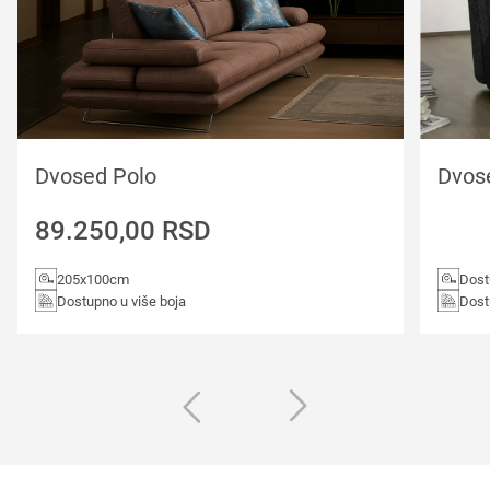
Dvosed Polo
Dvos
89.250,00
RSD
205x100cm
Dost
Dostupno u više boja
Dost