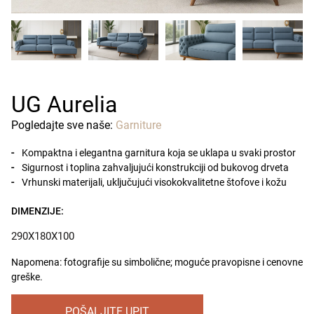
UG Aurelia
Pogledajte sve naše:
Garniture
Kompaktna i elegantna garnitura koja se uklapa u svaki prostor
Sigurnost i toplina zahvaljujući konstrukciji od bukovog drveta
Vrhunski materijali, uključujući visokokvalitetne štofove i kožu
DIMENZIJE:
290X180X100
Napomena: fotografije su simbolične; moguće pravopisne i cenovne
greške.
POŠALJITE UPIT