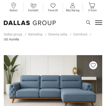
Saloni
Kontakt
Favoriti
Moj Nalog
0 Kom
Dallas group
Nameštaj
Dnevna soba
Garniture
UG Aurelia