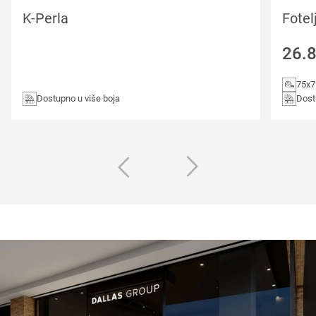
K-Perla
Fotel
26.
75x
Dostupno u više boja
Dost