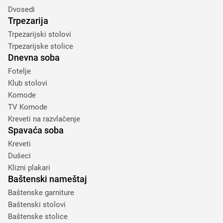
Dvosedi
Trpezarija
Trpezarijski stolovi
Trpezarijske stolice
Dnevna soba
Fotelje
Klub stolovi
Komode
TV Komode
Kreveti na razvlačenje
Spavaća soba
Kreveti
Dušeci
Klizni plakari
Baštenski nameštaj
Baštenske garniture
Baštenski stolovi
Baštenske stolice