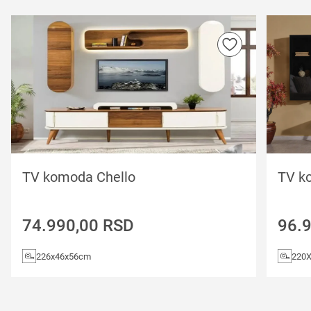
TV komoda Chello
TV k
74.990,00
RSD
96.
226x46x56cm
220