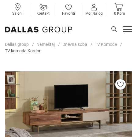
Saloni
Kontakt
Favoriti
Moj Nalog
0 Kom
Dallas group
Nameštaj
Dnevna soba
TV Komode
TV komoda Kordon