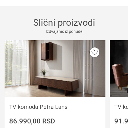
Slični proizvodi
Izdvajamo iz ponude
TV komoda Petra Lans
TV k
86.990,00
RSD
91.