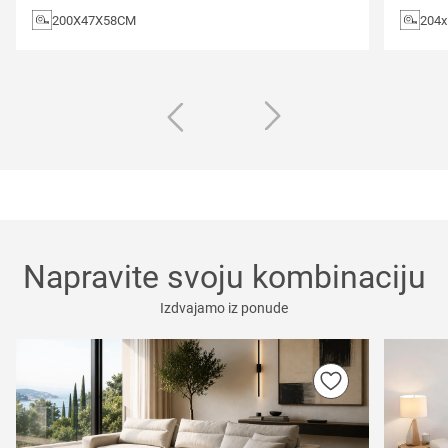
200X47X58CM
204
Napravite svoju kombinaciju
Izdvajamo iz ponude