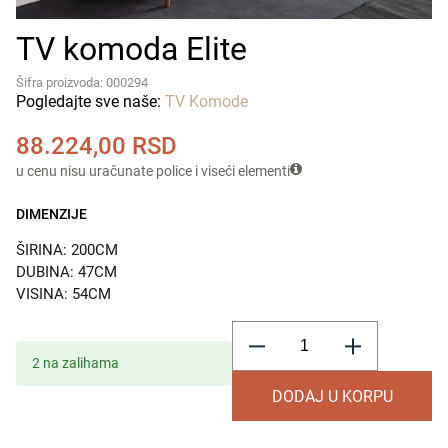
TV komoda Elite
Šifra proizvoda: 000294
Pogledajte sve naše:
TV Komode
88.224,00
RSD
u cenu nisu uračunate police i viseći elementi
DIMENZIJE
ŠIRINA:
200CM
DUBINA:
47CM
VISINA:
54CM
TV
komoda
Elite
2 na zalihama
količina
DODAJ U KORPU