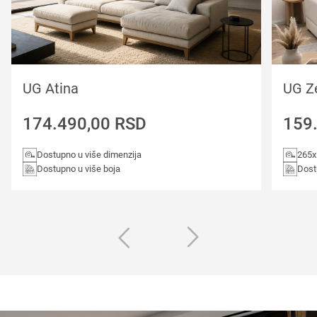
UG Atina
UG Z
174.490,00
RSD
159
Dostupno u više dimenzija
265x
Dostupno u više boja
Dost