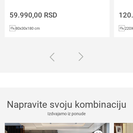
59.990,00
RSD
120
80x30x180 cm
220
Napravite svoju kombinaciju
Izdvajamo iz ponude