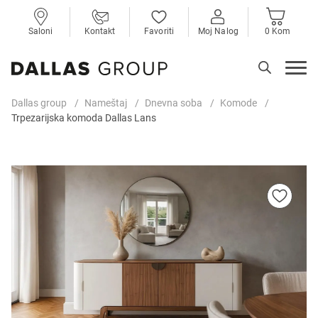
Saloni
Kontakt
Favoriti
Moj Nalog
0 Kom
Dallas group
Nameštaj
Dnevna soba
Komode
Trpezarijska komoda Dallas Lans