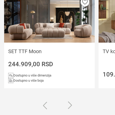
SET TTF Moon
TV k
244.909,00
RSD
109
Dostupno u više dimenzija
Dostupno u više boja