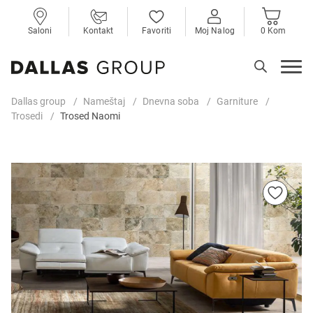
Saloni
Kontakt
Favoriti
Moj Nalog
0 Kom
Dallas group
Nameštaj
Dnevna soba
Garniture
Trosedi
Trosed Naomi