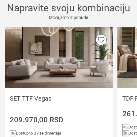
Napravite svoju kombinaciju
Izdvajamo iz ponude
SET TTF Vegas
TDF 
261
209.970,00
RSD
Dost
Dostupno u više dimenzija
Dost