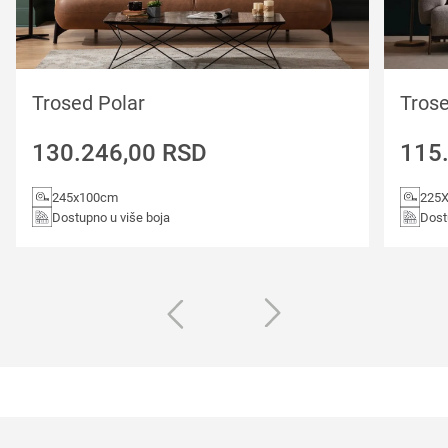
Trosed Polar
Trose
130.246,00
RSD
115
245x100cm
225
Dostupno u više boja
Dost