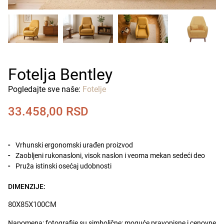
Fotelja Bentley
Pogledajte sve naše:
Fotelje
33.458,00
RSD
Vrhunski ergonomski urađen proizvod
Zaobljeni rukonasloni, visok naslon i veoma mekan sedeći deo
Pruža istinski osećaj udobnosti
DIMENZIJE:
80X85X100CM
Napomena: fotografije su simbolične; moguće pravopisne i cenovne