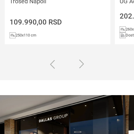
Trosed Napoli
UG A
202
109.990,00
RSD
260
250x110 cm
Dost