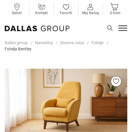
Saloni
Kontakt
Favoriti
Moj Nalog
0 Kom
Dallas group
Nameštaj
Dnevna soba
Fotelje
Fotelja Bentley