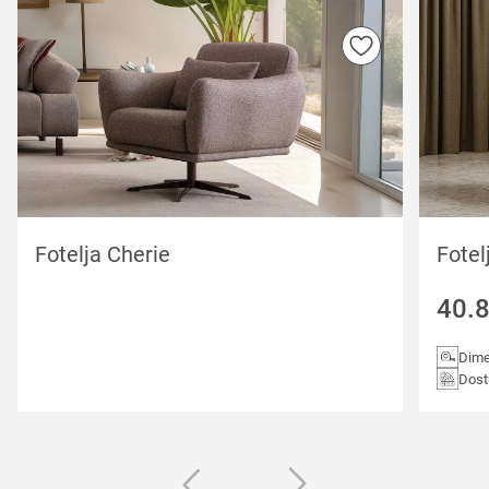
Fotelja Cherie
Fotel
40.
Dime
Dost