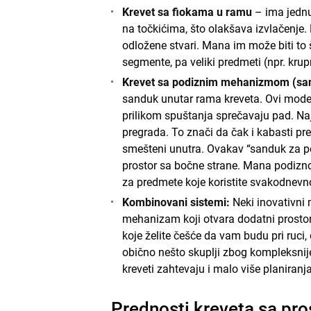
Krevet sa fiokama u ramu
– ima jednu 
na točkićima, što olakšava izvlačenje.
odložene stvari. Mana im može biti to 
segmente, pa veliki predmeti (npr. krupn
Krevet sa podiznim mehanizmom (sa
sanduk unutar rama kreveta. Ovi model
prilikom spuštanja sprečavaju pad. Na
pregrada. To znači da čak i kabasti pr
smešteni unutra. Ovakav “sanduk za pos
prostor sa bočne strane. Mana podiznog
za predmete koje koristite svakodnevn
Kombinovani sistemi:
Neki inovativni 
mehanizam koji otvara dodatni prostor i
koje želite češće da vam budu pri ruci, 
obično nešto skuplji zbog kompleksnij
kreveti zahtevaju i malo više planiranj
Prednosti kreveta sa pr