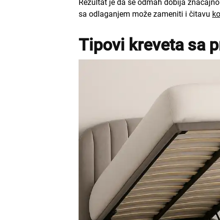
Rezultat je da se odmah dobija značajno 
sa odlaganjem može zameniti i čitavu
ko
Tipovi kreveta sa 