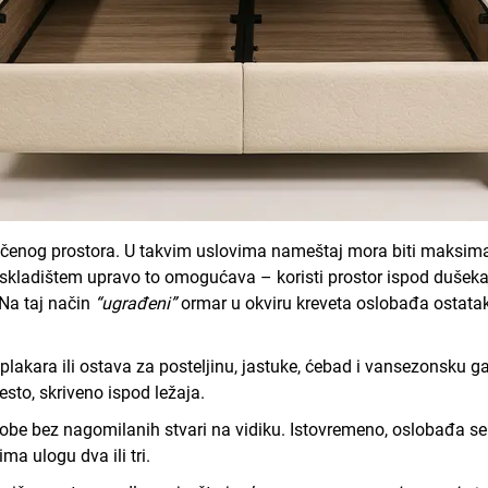
ičenog prostora. U takvim uslovima nameštaj mora biti maksima
skladištem upravo to omogućava – koristi prostor ispod dušeka k
 Na taj način
“ugrađeni”
ormar u okviru kreveta oslobađa ostatak 
lakara ili ostava za posteljinu, jastuke, ćebad i vansezonsku 
esto
, skriveno ispod ležaja.
sobe
bez nagomilanih stvari na vidiku. Istovremeno, oslobađa se p
a ulogu dva ili tri.