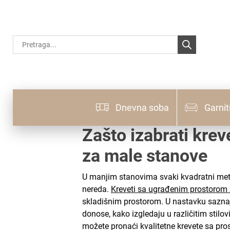
Products
search
Dnevna soba
Garnit
Zašto izabrati kre
za male stanove
U manjim stanovima svaki kvadratni meta
nereda.
Kreveti sa ugrađenim prostorom
skladišnim prostorom. U nastavku saznajt
donose, kako izgledaju u različitim stil
možete pronaći kvalitetne krevete sa pro