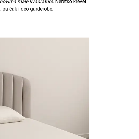
anovima male kvadrature
. Neretko
krevet
i, pa čak i deo garderobe.