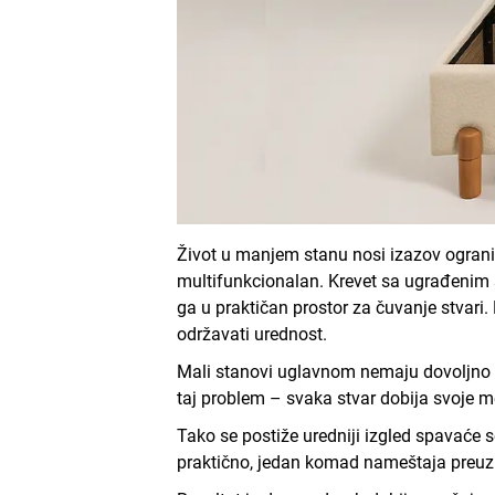
Život u manjem stanu nosi izazov ogran
multifunkcionalan
. Krevet sa ugrađenim 
ga u praktičan prostor za čuvanje stvari.
održavati urednost.
Mali stanovi uglavnom nemaju dovoljno p
taj problem –
svaka stvar dobija svoje m
Tako se postiže
uredniji izgled spavaće 
praktično, jedan komad nameštaja preuzim