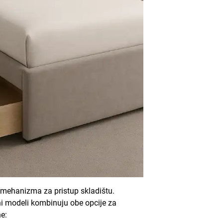
i mehanizma za pristup skladištu.
ni modeli kombinuju obe opcije za
e: