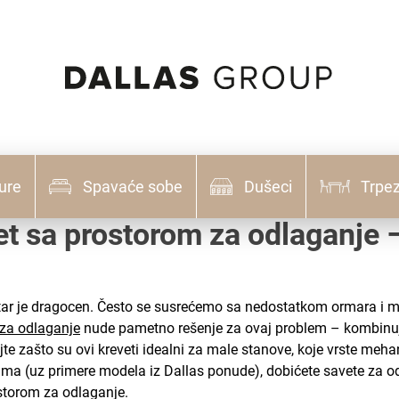
ure
Spavaće sobe
Dušeci
Trpez
vet sa prostorom za odlaganje
r je dragocen. Često se susrećemo sa nedostatkom ormara i me
 za odlaganje
nude pametno rešenje za ovaj problem – kombinuj
e zašto su ovi kreveti idealni za male stanove, koje vrste meha
ovima (uz primere modela iz Dallas ponude), dobićete savete za 
storom za odlaganje.