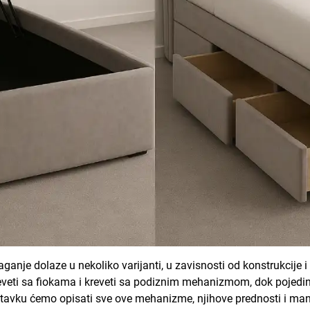
ganje dolaze u nekoliko varijanti, u zavisnosti od konstrukcije 
reveti sa fiokama i kreveti sa podiznim mehanizmom, dok pojedi
stavku ćemo opisati sve ove mehanizme, njihove prednosti i man