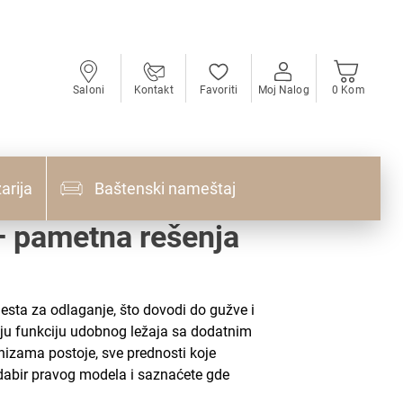
Saloni
Kontakt
Favoriti
Moj Nalog
0 Kom
arija
Baštenski nameštaj
 – pametna rešenja
sta za odlaganje, što dovodi do gužve i
u funkciju udobnog ležaja sa dodatnim
nizama postoje, sve prednosti koje
odabir pravog modela i saznaćete gde