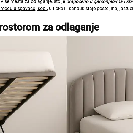
više mesta za odlaganje, što je
dragoceno u garsonjerama i st
modu u spavaćoj sobi
,
u fioke ili sanduk staje posteljina, jastuc
prostorom za odlaganje