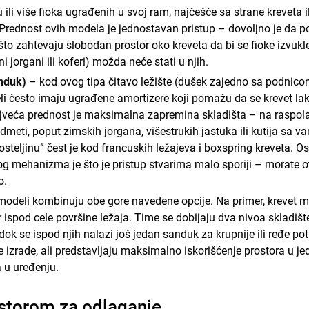
ili više fioka ugrađenih u svoj ram, najčešće sa strane kreveta 
 Prednost ovih modela je jednostavan pristup – dovoljno je da p
što zahtevaju slobodan prostor oko kreveta da bi se fioke izvukl
i jorgani ili koferi) možda neće stati u njih.
nduk)
– kod ovog tipa čitavo ležište (dušek zajedno sa podnicom
i često imaju ugrađene amortizere koji pomažu da se krevet lak
jveća prednost je maksimalna zapremina skladišta – na raspolag
edmeti, poput zimskih jorgana, višestrukih jastuka ili kutija s
teljinu” čest je kod francuskih ležajeva i boxspring kreveta. O
 mehanizma je što je pristup stvarima malo sporiji – morate otk
o.
modeli kombinuju obe gore navedene opcije. Na primer, krevet mož
spod cele površine ležaja. Time se dobijaju dva nivoa skladišten
dok se ispod njih nalazi još jedan sanduk za krupnije ili ređe pot
e izrade, ali predstavljaju maksimalno iskorišćenje prostora 
a u uređenju.
ostorom za odlaganje