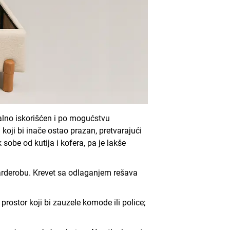
lno iskorišćen i po mogućstvu
oji bi inače ostao prazan, pretvarajući
sobe od kutija i kofera, pa je lakše
garderobu. Krevet sa odlaganjem rešava
rostor koji bi zauzele komode ili police;