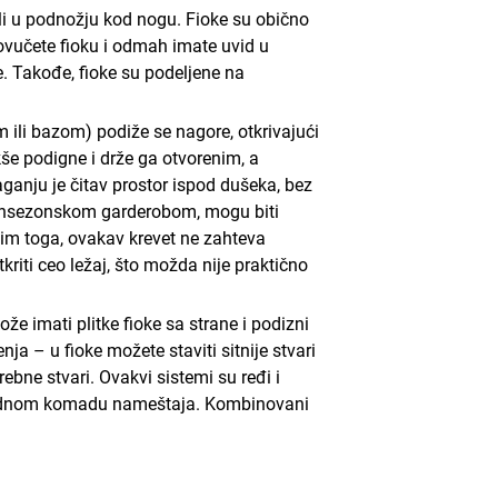
ili u podnožju kod nogu. Fioke su obično
ovučete fioku i odmah imate uvid u
e. Takođe, fioke su podeljene na
 ili bazom) podiže se nagore, otkrivajući
še podigne i drže ga otvorenim, a
anju je čitav prostor ispod dušeka, bez
a vansezonskom garderobom, mogu biti
sim toga, ovakav krevet ne zahteva
riti ceo ležaj, što možda nije praktično
e imati plitke fioke sa strane i podizni
ja – u fioke možete staviti sitnije stvari
rebne stvari. Ovakvi sistemi su ređi i
u jednom komadu nameštaja. Kombinovani