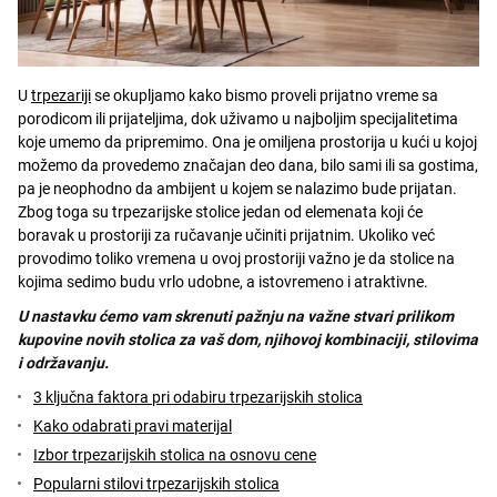
U
trpezariji
se okupljamo kako bismo proveli prijatno vreme sa
porodicom ili prijateljima, dok uživamo u najboljim specijalitetima
koje umemo da pripremimo. Ona je omiljena prostorija u kući u kojoj
možemo da provedemo značajan deo dana, bilo sami ili sa gostima,
pa je neophodno da ambijent u kojem se nalazimo bude prijatan.
Zbog toga su trpezarijske stolice jedan od elemenata koji će
boravak u prostoriji za ručavanje učiniti prijatnim. Ukoliko već
provodimo toliko vremena u ovoj prostoriji važno je da stolice na
kojima sedimo budu vrlo udobne, a istovremeno i atraktivne.
U nastavku ćemo vam skrenuti pažnju na važne stvari prilikom
kupovine novih stolica za vaš dom, njihovoj kombinaciji, stilovima
i održavanju.
3 ključna faktora pri odabiru trpezarijskih stolica
Kako odabrati pravi materijal
Izbor trpezarijskih stolica na osnovu cene
Popularni stilovi trpezarijskih stolica