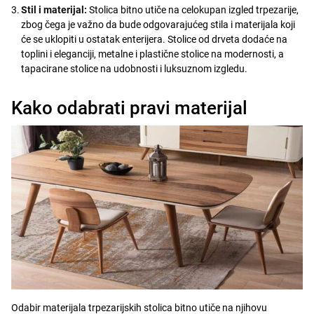
Stil i materijal:
Stolica bitno utiče na celokupan izgled trpezarije,
zbog čega je važno da bude odgovarajućeg stila i materijala koji
će se uklopiti u ostatak enterijera. Stolice od drveta dodaće na
toplini i eleganciji, metalne i plastične stolice na modernosti, a
tapacirane stolice na udobnosti i luksuznom izgledu.
Kako odabrati pravi materijal
Odabir materijala trpezarijskih stolica bitno utiče na njihovu