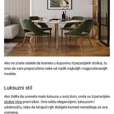
Ako ne znate odakle da krenete u kupovinu trpezarijskih stolica, tu
smo da vam preporučimo neke od naših najboljih i najprodavanijih
modela.
Luksuzni stil
Ako želite da unesete malo luksuza u svoj dom, onda su trpezarijske
stolice Viva
pravi izbor. One odišu elegancijom, luksuzom i
udobnošću, tako da birajući njih dobijate komad nameštaja za sva
vremena.