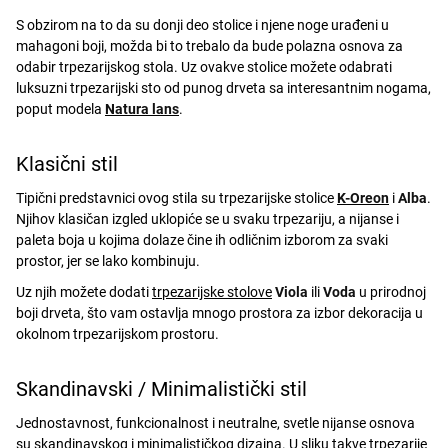
S obzirom na to da su donji deo stolice i njene noge urađeni u
mahagoni boji, možda bi to trebalo da bude polazna osnova za
odabir trpezarijskog stola. Uz ovakve stolice možete odabrati
luksuzni trpezarijski sto od punog drveta sa interesantnim nogama,
poput modela
Natura lans
.
Klasični stil
Tipični predstavnici ovog stila su trpezarijske stolice
K-Oreon
i
Alba
.
Njihov klasičan izgled uklopiće se u svaku trpezariju, a nijanse i
paleta boja u kojima dolaze čine ih odličnim izborom za svaki
prostor, jer se lako kombinuju.
Uz njih možete dodati
trpezarijske stolove
Viola
ili
Voda
u prirodnoj
boji drveta, što vam ostavlja mnogo prostora za izbor dekoracija u
okolnom trpezarijskom prostoru.
Skandinavski / Minimalistički stil
Jednostavnost, funkcionalnost i neutralne, svetle nijanse osnova
su skandinavskog i minimalističkog dizajna. U sliku takve trpezarije