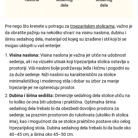
Pre nego što krenete u potragu za
trpezarijskim stolicama
, važno je
da obratite pažnju na nekoliko stvari: na visinu naslona, dubinu i
širinu sedalnog dela, materijal od kojeg su izrađene i stil koji bi se
mogao uklopiti u vaš enterijer.
Visina naslona:
Visina naslona je važna jer utiče na udobnost
sedenja, ali i na vizuelni utisak koji trpezarijska stolica ostavlja u
prostoriji. Viši nasloni bolje podržavaju leđa i kičmu i pogodni su
za duže sedenje. Niži nasloni su karakteristični za stolice
minimalističkog i modernog stila i dobar su izbor za manje
trpezarije jer ne opterećuju prostor.
Dubina i širina sedišta:
Dimenzije sedalnog dela stolice utiču na
to koliko će ona biti udobna i praktična. Optimalna širina
sedalnog dela trebalo bi da obezbedi dovoljno prostora za
sedenje, sa praznim prostorom do rukohvata (ukoliko ih stolica
ima), kao i mogućnost da se stolice praktično postave oko celog
trpezarijskog stola. Dubina sedalnog dela trebalo bi da bude oko
40–45 cm, a širina oko 45–50 cm.