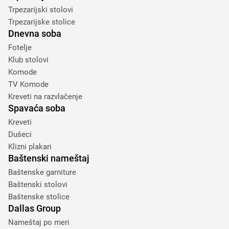
Trpezarijski stolovi
Trpezarijske stolice
Dnevna soba
Fotelje
Klub stolovi
Komode
TV Komode
Kreveti na razvlačenje
Spavaća soba
Kreveti
Dušeci
Klizni plakari
Baštenski nameštaj
Baštenske garniture
Baštenski stolovi
Baštenske stolice
Dallas Group
Nameštaj po meri