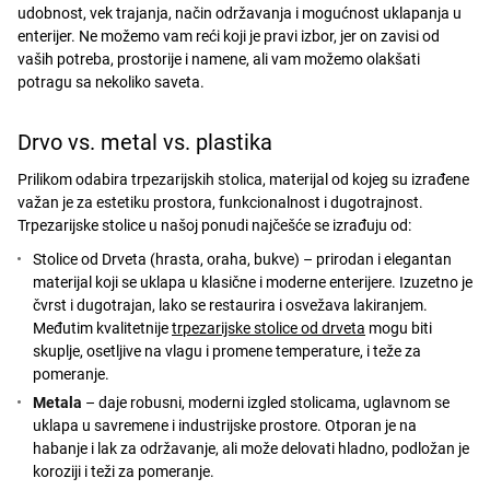
udobnost, vek trajanja, način održavanja i mogućnost uklapanja u
enterijer. Ne možemo vam reći koji je pravi izbor, jer on zavisi od
vaših potreba, prostorije i namene, ali vam možemo olakšati
potragu sa nekoliko saveta.
Drvo vs. metal vs. plastika
Prilikom odabira trpezarijskih stolica, materijal od kojeg su izrađene
važan je za estetiku prostora, funkcionalnost i dugotrajnost.
Trpezarijske stolice u našoj ponudi najčešće se izrađuju od:
Stolice od Drveta (hrasta, oraha, bukve) – prirodan i elegantan
materijal koji se uklapa u klasične i moderne enterijere. Izuzetno je
čvrst i dugotrajan, lako se restaurira i osvežava lakiranjem.
Međutim kvalitetnije
trpezarijske stolice od drveta
mogu biti
skuplje, osetljive na vlagu i promene temperature, i teže za
pomeranje.
Metala
– daje robusni, moderni izgled stolicama, uglavnom se
uklapa u savremene i industrijske prostore. Otporan je na
habanje i lak za održavanje, ali može delovati hladno, podložan je
koroziji i teži za pomeranje.