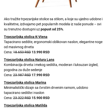
Ako tražite trpezarijske stolice sa stilom, a koje su ujedno udobne i
kvalitetne, izdvajamo pet popularnih modela iz naše ponude – svi
su trenutno dostupni uz
popust od 25%
.
Trpezarijska stolica K-Viena
Tapacirano sedište, ergonomski oblikovan naslon, elegantne noge
od masivnog drveta
Cena:
18.653 RSD
13.990 RSD
Trpezarijska stolica Natura Lans
Kombinacija drveta i mekog sedišta, moderan i luksuzan izgled,
pogodna za duže sedenje
Cena:
23.987 RSD
17.990 RSD
Trpezarijska stolica Marina
Minimalistički dizajn sa čvrstim drvenim ramom, udobno
tapacirano sedište i naslon
Cena:
23.322 RSD
15.900 RSD
Trpezarijska stolica Matilda