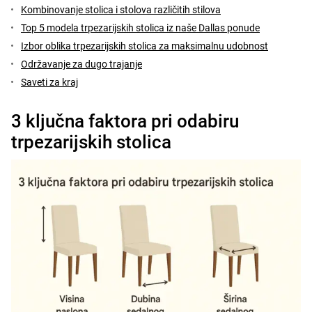
Kombinovanje stolica i stolova različitih stilova
Top 5 modela trpezarijskih stolica iz naše Dallas ponude
Izbor oblika trpezarijskih stolica za maksimalnu udobnost
Održavanje za dugo trajanje
Saveti za kraj
3 ključna faktora pri odabiru
trpezarijskih stolica