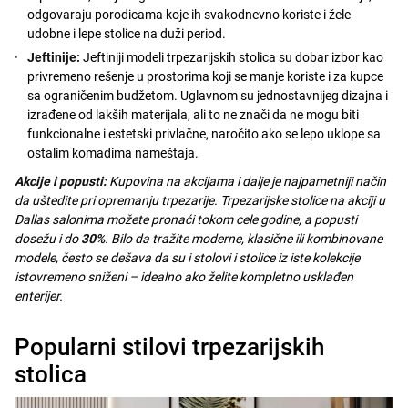
odgovaraju porodicama koje ih svakodnevno koriste i žele
udobne i lepe stolice na duži period.
Jeftinije:
Jeftiniji modeli trpezarijskih stolica su dobar izbor kao
privremeno rešenje u prostorima koji se manje koriste i za kupce
sa ograničenim budžetom. Uglavnom su jednostavnijeg dizajna i
izrađene od lakših materijala, ali to ne znači da ne mogu biti
funkcionalne i estetski privlačne, naročito ako se lepo uklope sa
ostalim komadima nameštaja.
Akcije i popusti:
Kupovina na akcijama i dalje je najpametniji način
da uštedite pri opremanju trpezarije. Trpezarijske stolice na akciji u
Dallas salonima možete pronaći tokom cele godine, a popusti
dosežu i do
30%
. Bilo da tražite moderne, klasične ili kombinovane
modele, često se dešava da su i stolovi i stolice iz iste kolekcije
istovremeno sniženi – idealno ako želite kompletno usklađen
enterijer.
Popularni stilovi trpezarijskih
stolica