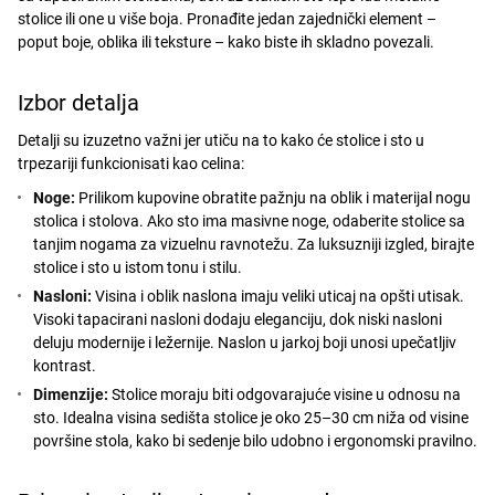
stolice ili one u više boja. Pronađite jedan zajednički element –
poput boje, oblika ili teksture – kako biste ih skladno povezali.
Izbor detalja
Detalji su izuzetno važni jer utiču na to kako će stolice i sto u
trpezariji funkcionisati kao celina:
Noge:
Prilikom kupovine obratite pažnju na oblik i materijal nogu
stolica i stolova. Ako sto ima masivne noge, odaberite stolice sa
tanjim nogama za vizuelnu ravnotežu. Za luksuzniji izgled, birajte
stolice i sto u istom tonu i stilu.
Nasloni:
Visina i oblik naslona imaju veliki uticaj na opšti utisak.
Visoki tapacirani nasloni dodaju eleganciju, dok niski nasloni
deluju modernije i ležernije. Naslon u jarkoj boji unosi upečatljiv
kontrast.
Dimenzije:
Stolice moraju biti odgovarajuće visine u odnosu na
sto. Idealna visina sedišta stolice je oko 25–30 cm niža od visine
površine stola, kako bi sedenje bilo udobno i ergonomski pravilno.