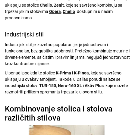
uklapaju se stolice
Chello
,
Zenit
, koje se savršeno kombinuju sa
trpezarijskim stolovima
Opera
,
Chello
dostupnim u našim
prodavnicama.
Industrijski stil
Industrijski stil je izuzetno popularan jer je jednostavan i
funkcionalan, bez gubitka udobnosti. Pretežno kombinuje metalne i
drvene elemente, sa čistim i pravim linijama, negujući jednostavnost
kroz kontrastne nijanse.
U ponudi pogledajte stolice
K-Prima
i
K-Pinea
, koje se savršeno
uklapaju u ovakav ambijent. Takođe, u Dallas ponudi nalaze se
industrijski stolovi
TUR-150
,
Nero-160 XL
i
Aktiv Plus
, koje možete
razmotriti prilikom opremanja trpezarije u ovom stilu.
Kombinovanje stolica i stolova
različitih stilova