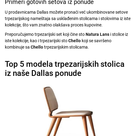
Primeri gotovih setova iz ponude
U prodavnicama Dallas možete pronaći već ukombinovane setove
trpezarijskog nameštaja sa usklađenim stolicama i stolovima iz iste
kolekcije, što vam znatno olakšava proces kupovine.
Preporučujemo trpezarijski set koji čine sto
Natura Lans
i stolice iz
iste kolekcije, kao i trpezarijski sto
Chello
koji se savršeno
kombinuje sa
Chello
trpezarijskim stolicama.
Top 5 modela trpezarijskih stolica
iz naše Dallas ponude