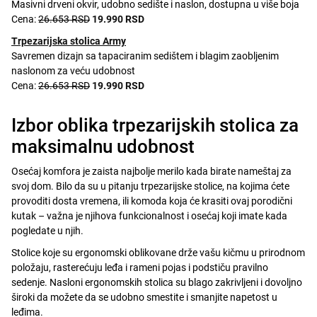
Masivni drveni okvir, udobno sedište i naslon, dostupna u više boja
Cena:
26.653 RSD
19.990 RSD
Trpezarijska stolica Army
Savremen dizajn sa tapaciranim sedištem i blagim zaobljenim
naslonom za veću udobnost
Cena:
26.653 RSD
19.990 RSD
Izbor oblika trpezarijskih stolica za
maksimalnu udobnost
Osećaj komfora je zaista najbolje merilo kada birate nameštaj za
svoj dom. Bilo da su u pitanju trpezarijske stolice, na kojima ćete
provoditi dosta vremena, ili komoda koja će krasiti ovaj porodični
kutak – važna je njihova funkcionalnost i osećaj koji imate kada
pogledate u njih.
Stolice koje su ergonomski oblikovane drže vašu kičmu u prirodnom
položaju, rasterećuju leđa i rameni pojas i podstiču pravilno
sedenje. Nasloni ergonomskih stolica su blago zakrivljeni i dovoljno
široki da možete da se udobno smestite i smanjite napetost u
leđima.