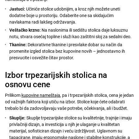
Jastuci:
Učiniće stolice udobnijim, a kroz njih možete uneti
dodatne boje u prostoriju. Odaberite one sa skidajućim
navlakama radi lakšeg održavanja.
Veštačko krzno:
Na naslonima ili sedištu stolica daje luksuznu
notu, stvara osećaj topline i služi kao zaštitni sloj za sedalni deo.
Tkanine:
Dekorativne tkanine i presvlake dobar su način da
promenite izgled stolica bez kupovine novih – jednostavno ih
presvucite i osvežite čitav prostor.
Izbor trpezarijskih stolica na
osnovu cene
Prilikom
kupovine nameštaja
, pa i trpezarijskih stolica, cena je jedan
od važnijih faktora koji utiču na izbor. Stolice koje ćete odabrati
trebalo bi da zadovoljavaju vaše potrebe, očekivanja, ali i budžet.
Skuplje:
Skuplje trpezarijske stolice su kvalitetnije, trajnije i imaju
privlačniji dizajn, a investicija u njih je ulaganje u kvalitetan
materijal, sofisticiran dizajn i veću izdržljivost. Uglavnom su
tapacirane, imaju ergonomske naslone i stabilne konstrukcije, a