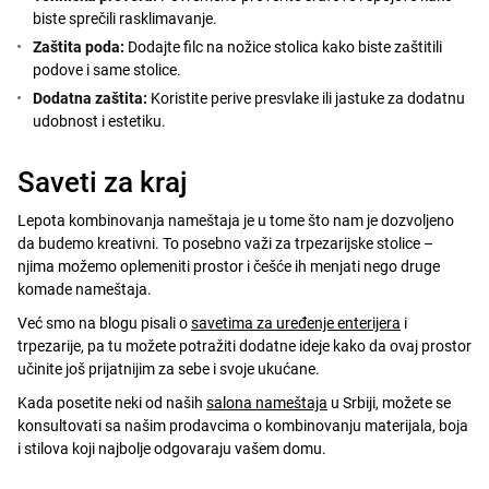
biste sprečili rasklimavanje.
Zaštita poda:
Dodajte filc na nožice stolica kako biste zaštitili
podove i same stolice.
Dodatna zaštita:
Koristite perive presvlake ili jastuke za dodatnu
udobnost i estetiku.
Saveti za kraj
Lepota kombinovanja nameštaja je u tome što nam je dozvoljeno
da budemo kreativni. To posebno važi za trpezarijske stolice –
njima možemo oplemeniti prostor i češće ih menjati nego druge
komade nameštaja.
Već smo na blogu pisali o
savetima za uređenje enterijera
i
trpezarije, pa tu možete potražiti dodatne ideje kako da ovaj prostor
učinite još prijatnijim za sebe i svoje ukućane.
Kada posetite neki od naših
salona nameštaja
u Srbiji, možete se
konsultovati sa našim prodavcima o kombinovanju materijala, boja
i stilova koji najbolje odgovaraju vašem domu.