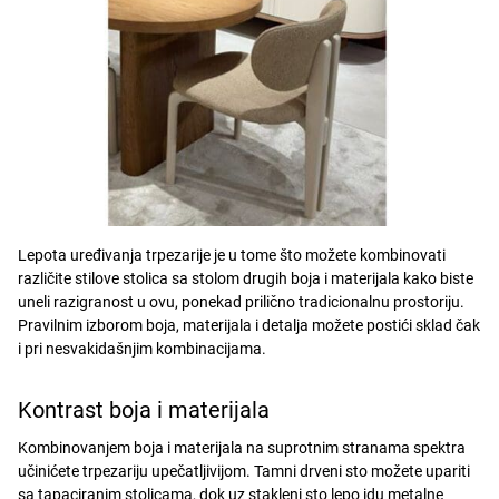
Lepota uređivanja trpezarije je u tome što možete kombinovati
različite stilove stolica sa stolom drugih boja i materijala kako biste
uneli razigranost u ovu, ponekad prilično tradicionalnu prostoriju.
Pravilnim izborom boja, materijala i detalja možete postići sklad čak
i pri nesvakidašnjim kombinacijama.
Kontrast boja i materijala
Kombinovanjem boja i materijala na suprotnim stranama spektra
učinićete trpezariju upečatljivijom. Tamni drveni sto možete upariti
sa tapaciranim stolicama, dok uz stakleni sto lepo idu metalne