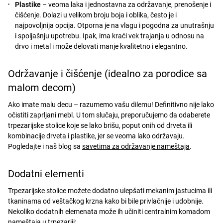
Plastike
– veoma laka i jednostavna za održavanje, prenošenje i
čišćenje. Dolazi u velikom broju boja i oblika, često je i
najpovoljnija opcija. Otporna je na vlagu i pogodna za unutrašnju
i spoljašnju upotrebu. Ipak, ima kraći vek trajanja u odnosu na
drvo i metal i može delovati manje kvalitetno i elegantno.
Održavanje i čišćenje (idealno za porodice sa
malom decom)
Ako imate malu decu – razumemo vašu dilemu! Definitivno nije lako
očistiti zaprljani mebl. U tom slučaju, preporučujemo da odaberete
trpezarijske stolice koje se lako brišu, poput onih od drveta ili
kombinacije drveta i plastike, jer se veoma lako održavaju.
Pogledajte i naš blog sa
savetima za održavanje nameštaja
.
Dodatni elementi
Trpezarijske stolice možete dodatno ulepšati mekanim jastucima ili
tkaninama od veštačkog krzna kako bi bile privlačnije i udobnije.
Nekoliko dodatnih elemenata može ih učiniti centralnim komadom
nameštaja u trpezariji: