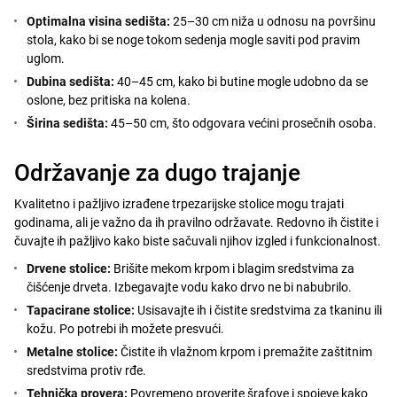
Optimalna visina sedišta:
25–30 cm niža u odnosu na površinu
stola, kako bi se noge tokom sedenja mogle saviti pod pravim
uglom.
Dubina sedišta:
40–45 cm, kako bi butine mogle udobno da se
oslone, bez pritiska na kolena.
Širina sedišta:
45–50 cm, što odgovara većini prosečnih osoba.
Održavanje za dugo trajanje
Kvalitetno i pažljivo izrađene trpezarijske stolice mogu trajati
godinama, ali je važno da ih pravilno održavate. Redovno ih čistite i
čuvajte ih pažljivo kako biste sačuvali njihov izgled i funkcionalnost.
Drvene stolice:
Brišite mekom krpom i blagim sredstvima za
čišćenje drveta. Izbegavajte vodu kako drvo ne bi nabubrilo.
Tapacirane stolice:
Usisavajte ih i čistite sredstvima za tkaninu ili
kožu. Po potrebi ih možete presvući.
Metalne stolice:
Čistite ih vlažnom krpom i premažite zaštitnim
sredstvima protiv rđe.
Tehnička provera:
Povremeno proverite šrafove i spojeve kako