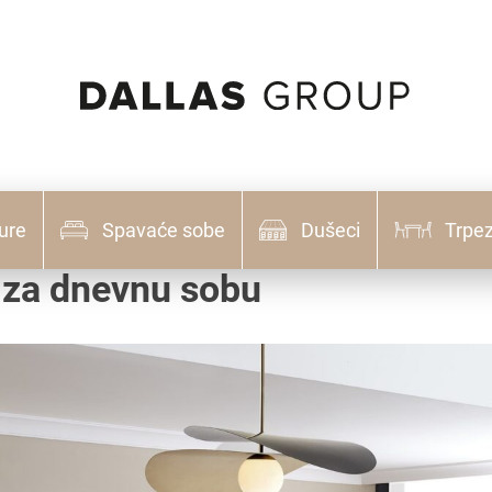
ure
Spavaće sobe
Dušeci
Trpez
l za dnevnu sobu