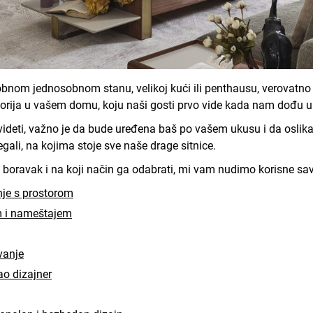
udobnom jednosobnom stanu, velikoj kući ili penthausu, verovatn
storija u vašem domu, koju naši gosti prvo vide kada nam dođu u
videti, važno je da bude uređena baš po vašem ukusu i da oslikav
egali, na kojima stoje sve naše drage sitnice.
ni boravak i na koji način ga odabrati, mi vam nudimo korisne sa
nje s prostorom
m i nameštajem
vanje
kao dizajner