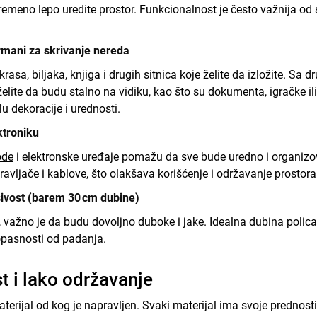
ovremeno lepo uredite prostor. Funkcionalnost je često važnija od s
rmani za skrivanje nereda
rasa, biljaka, knjiga i drugih sitnica koje želite da izložite. Sa 
elite da budu stalno na vidiku, kao što su dokumenta, igračke ili
 dekoracije i urednosti.
ktroniku
ode
i elektronske uređaje pomažu da sve bude uredno i organizov
pravljače i kablove, što olakšava korišćenje i održavanje prostor
osivost (barem 30 cm dubine)
ri, važno je da budu dovoljno duboke i jake. Idealna dubina polica
 opasnosti od padanja.
st i lako održavanje
aterijal od kog je napravljen. Svaki materijal ima svoje prednosti 