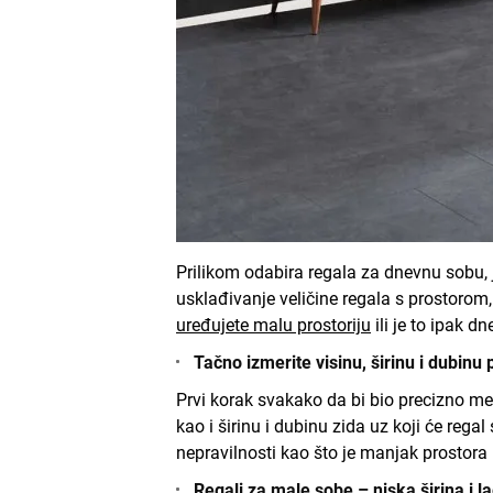
Prilikom odabira regala za dnevnu sobu, j
usklađivanje veličine regala s prostorom
uređujete malu prostoriju
ili je to ipak d
Tačno izmerite visinu, širinu i dubinu 
Prvi korak svakako da bi bio precizno me
kao i širinu i dubinu zida uz koji će reg
nepravilnosti kao što je manjak prostora 
Regali za male sobe – niska širina i l