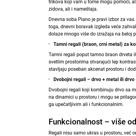
trikova koji vam u tome mogu pomoći, ali j
zidova, ali i nameštaja.
Dnevna soba Piano je pravi izbor za vas. 
toga, dnevni boravak izgleda veće zahvalju
dolaze mnogo više do izražaja na beloj p
Tamni regali (braon, crni metal) za ko
Tamni regali poput tamno braon drveta ili
svetlim prostorima stvarajući lep kontrast
stavljaju poseban akcenat prostoru i doda
Dvobojni regali – drvo + metal ili drvo
Dvobojni regali koji kombinuju drvo sa me
na dinamici u prostoru i mogu se prilagod
ga upečatljivim ali i funkcionalnim.
Funkcionalnost – više od
Regali nisu samo ukras u prostoru, već 