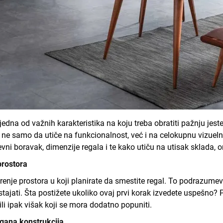
edna od važnih karakteristika na koju treba obratiti pažnju jest
, ne samo da utiče na funkcionalnost, već i na celokupnu vizueln
nevni boravak, dimenzije regala i te kako utiču na utisak sklada, 
prostora
renje prostora u koji planirate da smestite regal. To podrazumev
al stajati. Šta postižete ukoliko ovaj prvi korak izvedete uspeš
ili ipak višak koji se mora dodatno popuniti.
agana konstrukcija