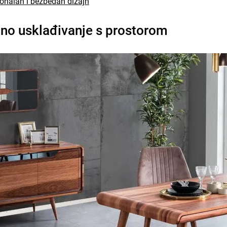
cionalan i bezbedan dizajn
lno usklađivanje s prostorom