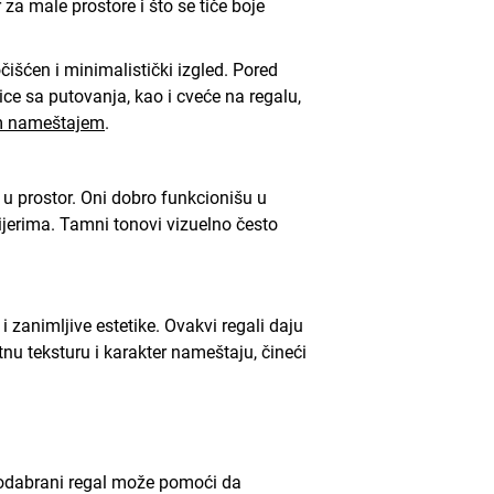
 za male prostore i što se tiče boje
išćen i minimalistički izgled. Pored
nice sa putovanja, kao i cveće na regalu,
im nameštajem
.
 u prostor. Oni dobro funkcionišu u
rijerima. Tamni tonovi vizuelno često
 zanimljive estetike. Ovakvi regali daju
tnu teksturu i karakter nameštaju, čineći
o odabrani regal može pomoći da