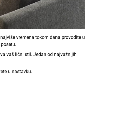
o najviše vremena tokom dana provodite u
 posetu.
a vaš lični stil. Jedan od najvažnijih
vete u nastavku.