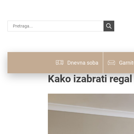
Products
search
Dnevna soba
Garnit
Kako izabrati rega