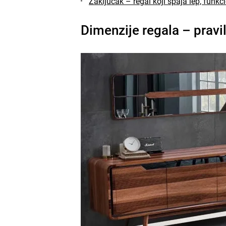
Zaključak – regal koji spaja lep, funk
Dimenzije regala – pravi