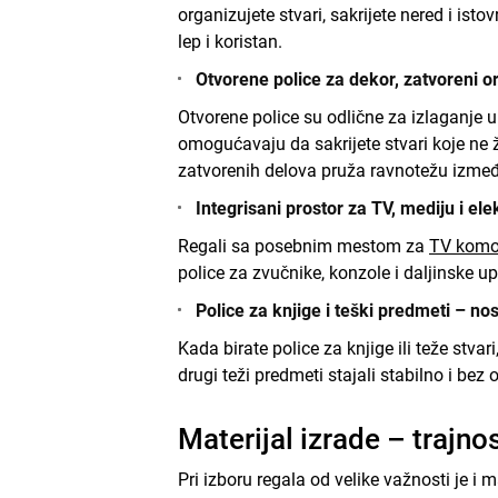
organizujete stvari, sakrijete nered i ist
lep i koristan.
Otvorene police za dekor, zatvoreni o
Otvorene police su odlične za izlaganje uk
omogućavaju da sakrijete stvari koje ne ž
zatvorenih delova pruža ravnotežu između
Integrisani prostor za TV, mediju i ele
Regali sa posebnim mestom za
TV kom
police za zvučnike, konzole i daljinske u
Police za knjige i teški predmeti – n
Kada birate police za knjige ili teže stva
drugi teži predmeti stajali stabilno i bez
Materijal izrade – trajno
Pri izboru regala od velike važnosti je i m