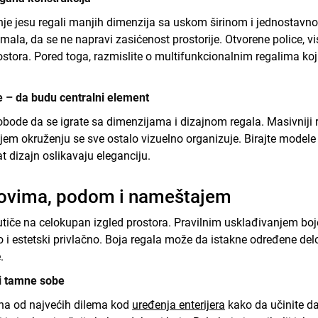
e jesu regali manjih dimenzija sa uskom širinom i jednostavn
mala, da se ne napravi zasićenost prostorije. Otvorene police, vi
ostora. Pored toga, razmislite o multifunkcionalnim regalima koj
e – da budu centralni element
ode da se igrate sa dimenzijama i dizajnom regala. Masivniji r
ijem okruženju se sve ostalo vizuelno organizuje. Birajte modele
at dizajn oslikavaju eleganciju.
idovima, podom i nameštajem
 utiče na celokupan izgled prostora. Pravilnim usklađivanjem boj
 i estetski privlačno. Boja regala može da istakne određene delo
.
e i tamne sobe
dna od najvećih dilema kod
uređenja enterijera
kako da učinite da