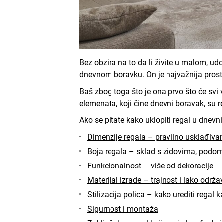
Bez obzira na to da li živite u malom, 
dnevnom boravku
. On je najvažnija pro
Baš zbog toga što je ona prvo što će svi 
elemenata, koji čine dnevni boravak, su r
Ako se pitate kako uklopiti regal u dnev
Dimenzije regala – pravilno usklađiva
Boja regala – sklad s zidovima, podo
Funkcionalnost – više od dekoracije
Materijal izrade – trajnost i lako održa
Stilizacija polica – kako urediti regal 
Sigurnost i montaža