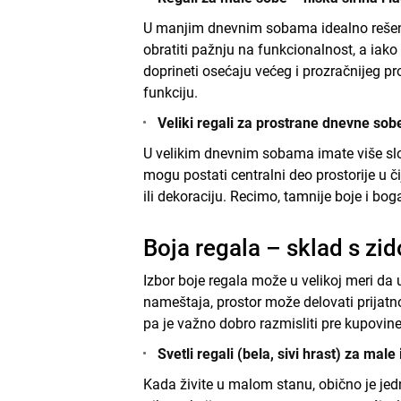
U manjim dnevnim sobama idealno rešenj
obratiti pažnju na funkcionalnost, a iako 
doprineti osećaju većeg i prozračnijeg pr
funkciju.
Veliki regali za prostrane dnevne sob
U velikim dnevnim sobama imate više slob
mogu postati centralni deo prostorije u č
ili dekoraciju. Recimo, tamnije boje i bog
Boja regala – sklad s z
Izbor boje regala može u velikoj meri da
nameštaja, prostor može delovati prijatno
pa je važno dobro razmisliti pre kupovine
Svetli regali (bela, sivi hrast) za mal
Kada živite u malom stanu, obično je je