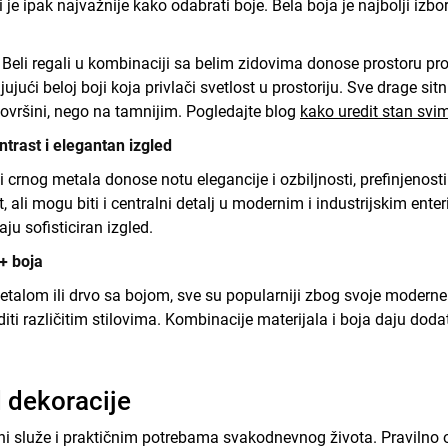
e ipak najvažnije kako odabrati boje. Bela boja je najbolji izbor
Beli regali u kombinaciji sa belim zidovima donose prostoru proč
jući beloj boji koja privlači svetlost u prostoriju. Sve drage sit
ovršini, nego na tamnijim. Pogledajte blog
kako uredit stan sv
ntrast i elegantan izgled
 crnog metala donose notu elegancije i ozbiljnosti, prefinjenosti
, ali mogu biti i centralni detalj u modernim i industrijskim ente
ju sofisticiran izgled.
 + boja
talom ili drvo sa bojom, sve su popularniji zbog svoje moderne i
iti različitim stilovima. Kombinacije materijala i boja daju doda
 dekoracije
oni služe i praktičnim potrebama svakodnevnog života. Praviln