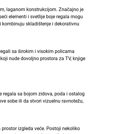
om, laganom konstrukcijom. Značajno je
seći elementi i svetlije boje regala mogu
i kombinuju skladištenje i dekorativnu
egali sa širokim i visokim policama
 koji nude dovoljno prostora za TV, knjige
e regala sa bojom zidova, poda i ostalog
ve sobe ili da stvori vizuelnu ravnotežu,
 prostor izgleda veće. Postoji nekoliko