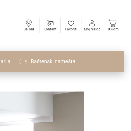
Saloni
Kontakt
Favoriti
Moj Nalog
0 Kom
arija
Baštenski nameštaj